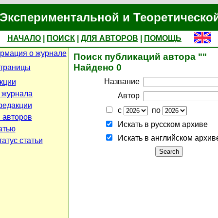
Экспериментальной и Теоретическо
НАЧАЛО
|
ПОИСК
|
ДЛЯ АВТОРОВ
|
ПОМОЩЬ
рмация о журнале
Поиск публикаций автора ""
Найдено 0
страницы
Название
кции
 журнала
Автор
редакции
с
по
 авторов
Искать в русском архиве
атью
Искать в английском архив
атус статьи