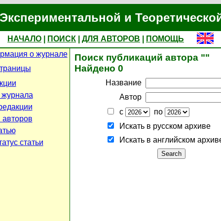
Экспериментальной и Теоретическо
НАЧАЛО
|
ПОИСК
|
ДЛЯ АВТОРОВ
|
ПОМОЩЬ
рмация о журнале
Поиск публикаций автора ""
Найдено 0
страницы
Название
кции
 журнала
Автор
редакции
с
по
 авторов
Искать в русском архиве
атью
Искать в английском архив
атус статьи