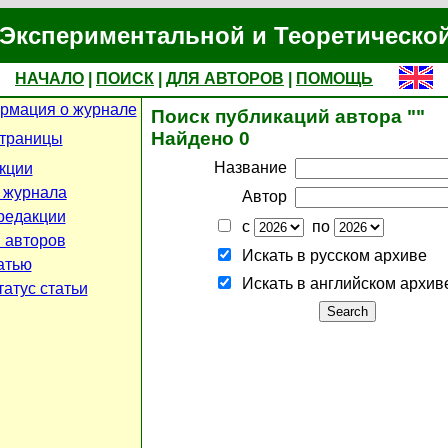
Экспериментальной и Теоретическо
НАЧАЛО
|
ПОИСК
|
ДЛЯ АВТОРОВ
|
ПОМОЩЬ
рмация о журнале
Поиск публикаций автора ""
Найдено 0
страницы
Название
кции
 журнала
Автор
редакции
с
по
 авторов
Искать в русском архиве
атью
Искать в английском архив
атус статьи