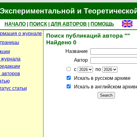
Экспериментальной и Теоретическо
НАЧАЛО
|
ПОИСК
|
ДЛЯ АВТОРОВ
|
ПОМОЩЬ
рмация о журнале
Поиск публикаций автора ""
Найдено 0
страницы
Название
кции
 журнала
Автор
редакции
с
по
 авторов
Искать в русском архиве
атью
Искать в английском архив
атус статьи