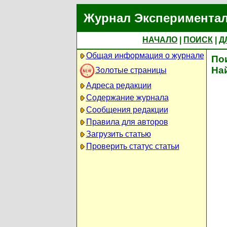
Журнал Экспериментал
НАЧАЛО
|
ПОИСК
|
Д
Общая информация о журнале
По
На
Золотые страницы
Адреса редакции
Содержание журнала
Сообщения редакции
Правила для авторов
Загрузить статью
Проверить статус статьи