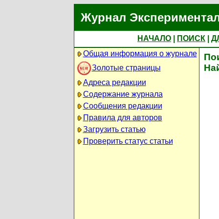
Журнал Экспериментал
НАЧАЛО
|
ПОИСК
|
Д
Общая информация о журнале
По
На
Золотые страницы
Адреса редакции
Содержание журнала
Сообщения редакции
Правила для авторов
Загрузить статью
Проверить статус статьи