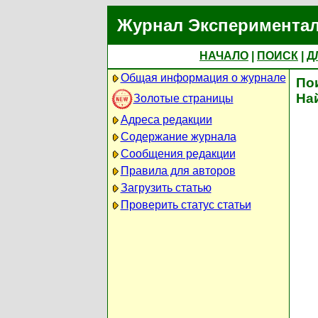
Журнал Экспериментал
НАЧАЛО
|
ПОИСК
|
Д
Общая информация о журнале
По
На
Золотые страницы
Адреса редакции
Содержание журнала
Сообщения редакции
Правила для авторов
Загрузить статью
Проверить статус статьи