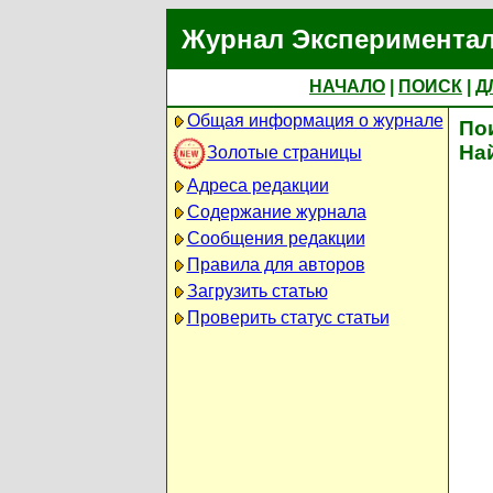
Журнал Экспериментал
НАЧАЛО
|
ПОИСК
|
Д
Общая информация о журнале
По
На
Золотые страницы
Адреса редакции
Содержание журнала
Сообщения редакции
Правила для авторов
Загрузить статью
Проверить статус статьи