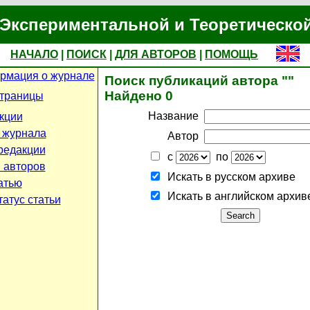
Экспериментальной и Теоретическо
НАЧАЛО
|
ПОИСК
|
ДЛЯ АВТОРОВ
|
ПОМОЩЬ
рмация о журнале
Поиск публикаций автора ""
Найдено 0
страницы
Название
кции
 журнала
Автор
редакции
с
по
 авторов
Искать в русском архиве
атью
Искать в английском архив
атус статьи