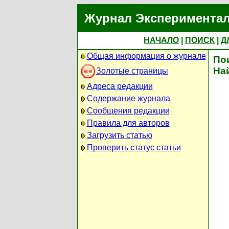
Журнал Экспериментал
НАЧАЛО
|
ПОИСК
|
Д
Общая информация о журнале
По
На
Золотые страницы
Адреса редакции
Содержание журнала
Сообщения редакции
Правила для авторов
Загрузить статью
Проверить статус статьи