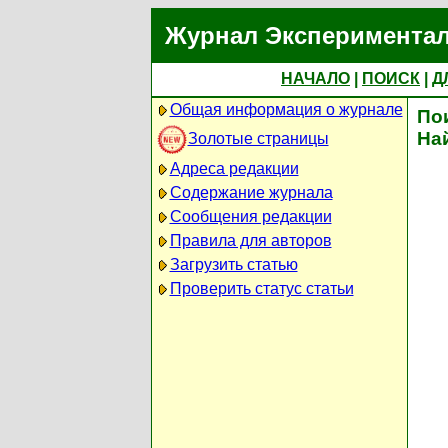
Журнал Экспериментал
НАЧАЛО
|
ПОИСК
|
Д
Общая информация о журнале
По
На
Золотые страницы
Адреса редакции
Содержание журнала
Сообщения редакции
Правила для авторов
Загрузить статью
Проверить статус статьи