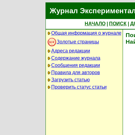
Журнал Экспериментал
НАЧАЛО
|
ПОИСК
|
Д
Общая информация о журнале
По
На
Золотые страницы
Адреса редакции
Содержание журнала
Сообщения редакции
Правила для авторов
Загрузить статью
Проверить статус статьи