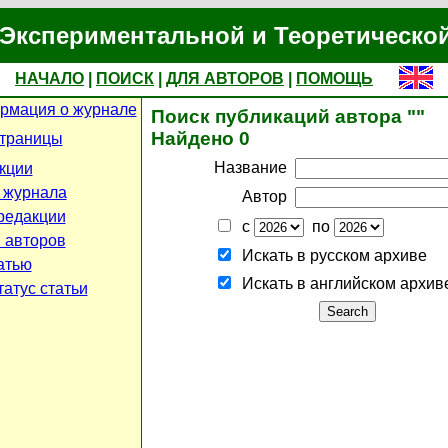
Экспериментальной и Теоретическо
НАЧАЛО
|
ПОИСК
|
ДЛЯ АВТОРОВ
|
ПОМОЩЬ
рмация о журнале
Поиск публикаций автора ""
Найдено 0
страницы
Название
кции
 журнала
Автор
редакции
с
по
 авторов
Искать в русском архиве
атью
Искать в английском архив
атус статьи