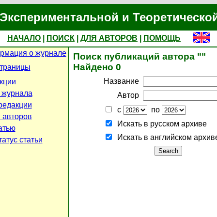
Экспериментальной и Теоретическо
НАЧАЛО
|
ПОИСК
|
ДЛЯ АВТОРОВ
|
ПОМОЩЬ
рмация о журнале
Поиск публикаций автора ""
Найдено 0
страницы
Название
кции
 журнала
Автор
редакции
с
по
 авторов
Искать в русском архиве
атью
Искать в английском архив
атус статьи