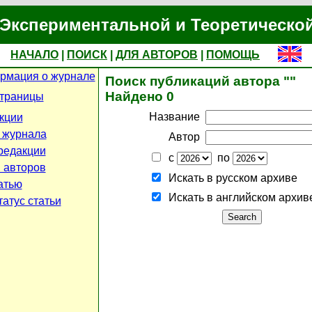
Экспериментальной и Теоретическо
НАЧАЛО
|
ПОИСК
|
ДЛЯ АВТОРОВ
|
ПОМОЩЬ
рмация о журнале
Поиск публикаций автора ""
Найдено 0
страницы
Название
кции
 журнала
Автор
редакции
с
по
 авторов
Искать в русском архиве
атью
Искать в английском архив
атус статьи