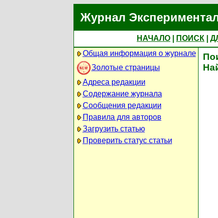
Журнал Экспериментал
НАЧАЛО
|
ПОИСК
|
Д
Общая информация о журнале
По
На
Золотые страницы
Адреса редакции
Содержание журнала
Сообщения редакции
Правила для авторов
Загрузить статью
Проверить статус статьи