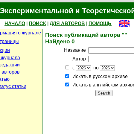
Экспериментальной и Теоретическо
НАЧАЛО
|
ПОИСК
|
ДЛЯ АВТОРОВ
|
ПОМОЩЬ
рмация о журнале
Поиск публикаций автора ""
Найдено 0
страницы
Название
кции
 журнала
Автор
редакции
с
по
 авторов
Искать в русском архиве
атью
Искать в английском архив
атус статьи