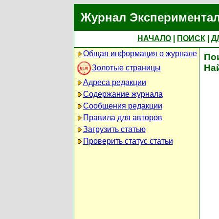
Журнал Экспериментал
НАЧАЛО
|
ПОИСК
|
Д
Общая информация о журнале
По
На
Золотые страницы
Адреса редакции
Содержание журнала
Сообщения редакции
Правила для авторов
Загрузить статью
Проверить статус статьи