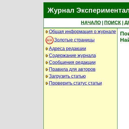
Журнал Экспериментал
НАЧАЛО
|
ПОИСК
|
Д
Общая информация о журнале
По
На
Золотые страницы
Адреса редакции
Содержание журнала
Сообщения редакции
Правила для авторов
Загрузить статью
Проверить статус статьи