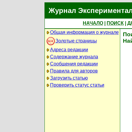
Журнал Экспериментал
НАЧАЛО
|
ПОИСК
|
Д
Общая информация о журнале
По
На
Золотые страницы
Адреса редакции
Содержание журнала
Сообщения редакции
Правила для авторов
Загрузить статью
Проверить статус статьи