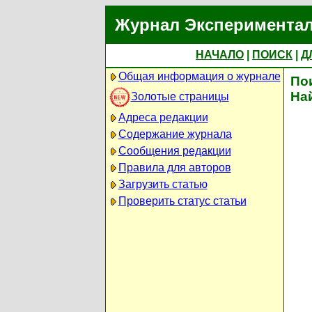
Журнал Экспериментал
НАЧАЛО
|
ПОИСК
|
Д
Общая информация о журнале
По
На
Золотые страницы
Адреса редакции
Содержание журнала
Сообщения редакции
Правила для авторов
Загрузить статью
Проверить статус статьи