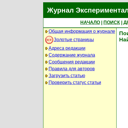
Журнал Экспериментал
НАЧАЛО
|
ПОИСК
|
Д
Общая информация о журнале
По
На
Золотые страницы
Адреса редакции
Содержание журнала
Сообщения редакции
Правила для авторов
Загрузить статью
Проверить статус статьи