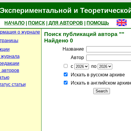
Экспериментальной и Теоретическо
НАЧАЛО
|
ПОИСК
|
ДЛЯ АВТОРОВ
|
ПОМОЩЬ
рмация о журнале
Поиск публикаций автора ""
Найдено 0
страницы
Название
кции
 журнала
Автор
редакции
с
по
 авторов
Искать в русском архиве
атью
Искать в английском архив
атус статьи