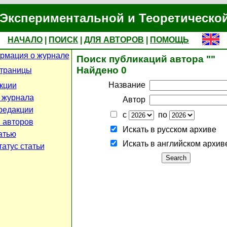
Экспериментальной и Теоретическо
НАЧАЛО
|
ПОИСК
|
ДЛЯ АВТОРОВ
|
ПОМОЩЬ
рмация о журнале
Поиск публикаций автора ""
Найдено 0
страницы
Название
кции
 журнала
Автор
редакции
с
по
 авторов
Искать в русском архиве
атью
Искать в английском архив
атус статьи