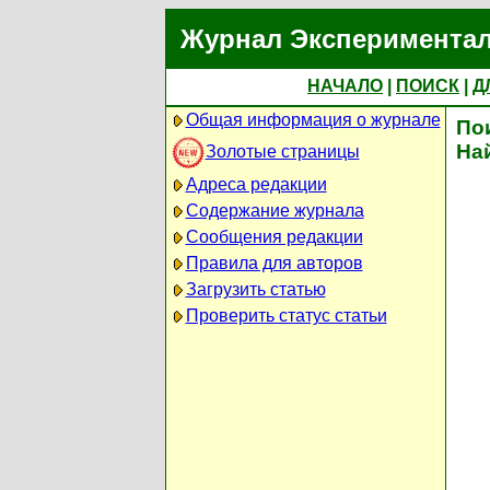
Журнал Экспериментал
НАЧАЛО
|
ПОИСК
|
Д
Общая информация о журнале
По
На
Золотые страницы
Адреса редакции
Содержание журнала
Сообщения редакции
Правила для авторов
Загрузить статью
Проверить статус статьи