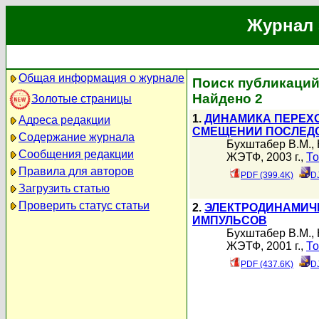
Журнал 
Общая информация о журнале
Поиск публикаций
Найдено 2
Золотые страницы
1.
ДИНАМИКА ПЕРЕХ
Адреса редакции
СМЕЩЕНИИ ПОСЛЕДО
Содержание журнала
Бухштабер В.М.
,
Сообщения редакции
ЖЭТФ, 2003 г.,
То
Правила для авторов
PDF (399.4K)
D
Загрузить статью
Проверить статус статьи
2.
ЭЛЕКТРОДИНАМИЧЕ
ИМПУЛЬСОВ
Бухштабер В.М.
,
ЖЭТФ, 2001 г.,
То
PDF (437.6K)
D