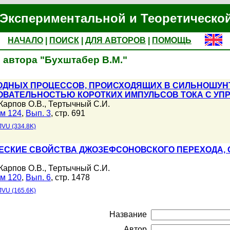
Экспериментальной и Теоретическо
НАЧАЛО
|
ПОИСК
|
ДЛЯ АВТОРОВ
|
ПОМОЩЬ
 автора "Бухштабер В.М."
ОДНЫХ ПРОЦЕССОВ, ПРОИСХОДЯЩИХ В СИЛЬНОШУН
ВАТЕЛЬНОСТЬЮ КОРОТКИХ ИМПУЛЬСОВ ТОКА С У
Карпов О.В.
,
Тертычный С.И.
м 124
,
Вып. 3
, стр. 691
JVU (334.8K)
СКИЕ СВОЙСТВА ДЖОЗЕФСОНОВСКОГО ПЕРЕХОДА, О
Карпов О.В.
,
Тертычный С.И.
м 120
,
Вып. 6
, стр. 1478
JVU (165.6K)
Название
Автор