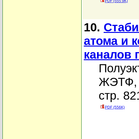
PDF (555.9K)
10.
Стаби
атома и 
каналов 
Полуэк
ЖЭТФ, 
стр. 82
PDF (556K)