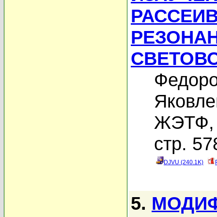
РАССЕИ
РЕЗОНА
СВЕТОВ
Федоро
Яковле
ЖЭТФ, 
стр. 57
DJVU (240.1K)
5.
МОДИФ