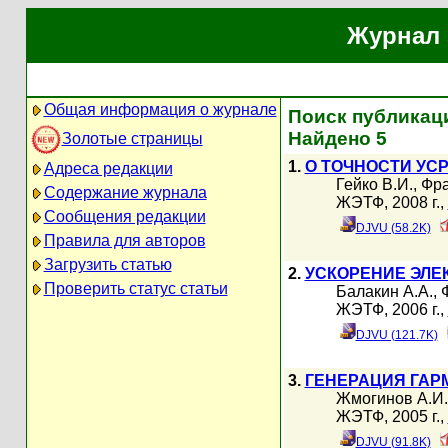
Журнал 
Общая информация о журнале
Поиск публикаци
Найдено 5
Золотые страницы
1.
О ТОЧНОСТИ УС
Адреса редакции
Гейко В.И.
,
Фра
Содержание журнала
ЖЭТФ, 2008 г.,
Сообщения редакции
DJVU (58.2K)
Правила для авторов
Загрузить статью
2.
УСКОРЕНИЕ ЭЛЕ
Проверить статус статьи
Балакин А.А.
,
ЖЭТФ, 2006 г.,
DJVU (121.7K)
3.
ГЕНЕРАЦИЯ ГАР
Жмогинов А.И.
ЖЭТФ, 2005 г.,
DJVU (91.8K)