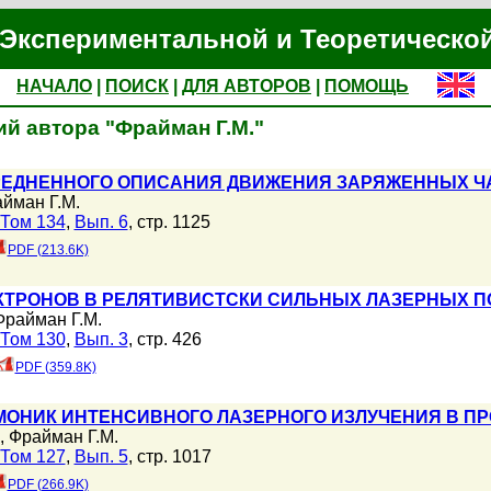
Экспериментальной и Теоретическо
НАЧАЛО
|
ПОИСК
|
ДЛЯ АВТОРОВ
|
ПОМОЩЬ
й автора "Фрайман Г.М."
РЕДНЕННОГО ОПИСАНИЯ ДВИЖЕНИЯ ЗАРЯЖЕННЫХ Ч
йман Г.М.
Том 134
,
Вып. 6
, стр. 1125
PDF (213.6K)
КТРОНОВ В РЕЛЯТИВИСТСКИ СИЛЬНЫХ ЛАЗЕРНЫХ П
Фрайман Г.М.
Том 130
,
Вып. 3
, стр. 426
PDF (359.8K)
МОНИК ИНТЕНСИВНОГО ЛАЗЕРНОГО ИЗЛУЧЕНИЯ В П
,
Фрайман Г.М.
Том 127
,
Вып. 5
, стр. 1017
PDF (266.9K)