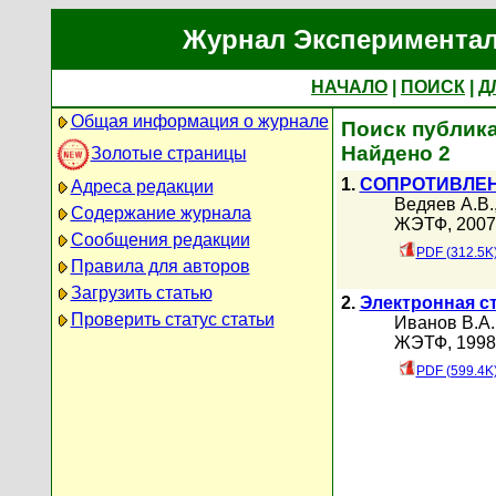
Журнал Экспериментал
НАЧАЛО
|
ПОИСК
|
Д
Общая информация о журнале
Поиск публика
Найдено 2
Золотые страницы
1.
СОПРОТИВЛЕН
Адреса редакции
Ведяев А.В.
Содержание журнала
ЖЭТФ, 2007 
Сообщения редакции
PDF (312.5K
Правила для авторов
Загрузить статью
2.
Электронная с
Проверить статус статьи
Иванов В.А.
ЖЭТФ, 1998 
PDF (599.4K