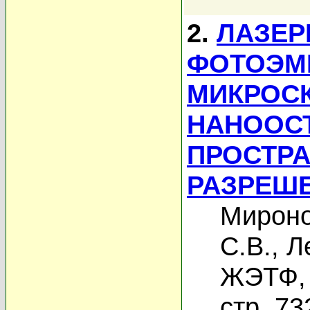
2.
ЛАЗЕР
ФОТОЭМ
МИКРОС
НАНООС
ПРОСТР
РАЗРЕШ
Мироно
С.В.
,
Л
ЖЭТФ, 
стр. 73