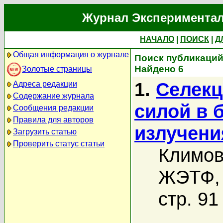
Журнал Экспериментал
НАЧАЛО
|
ПОИСК
|
Д
Общая информация о журнале
Поиск публикаций 
Найдено 6
Золотые страницы
1.
Селекц
Адреса редакции
Содержание журнала
силой в 
Сообщения редакции
Правила для авторов
излучени
Загрузить статью
Проверить статус статьи
Климов
ЖЭТФ, 
стр. 91