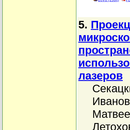
DJVU (156K)
PD
5.
Проекц
микроско
простран
использ
лазеров
Секацк
Иванов
Матвее
Летохо