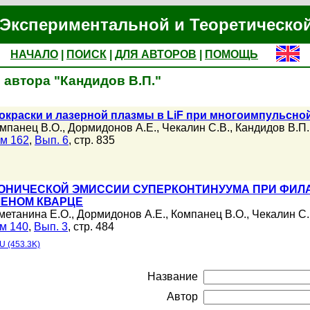
Экспериментальной и Теоретическо
НАЧАЛО
|
ПОИСК
|
ДЛЯ АВТОРОВ
|
ПОМОЩЬ
 автора "Кандидов В.П."
 окраски и лазерной плазмы в LiF при многоимпульсн
мпанец В.О.
,
Дормидонов А.Е.
,
Чекалин С.В.
,
Кандидов В.П.
м 162
,
Вып. 6
, стр. 835
ОНИЧЕСКОЙ ЭМИССИИ СУПЕРКОНТИНУУМА ПРИ ФИЛ
ЛЕНОМ КВАРЦЕ
метанина Е.О.
,
Дормидонов А.Е.
,
Компанец В.О.
,
Чекалин С.
м 140
,
Вып. 3
, стр. 484
U (453.3K)
Название
Автор