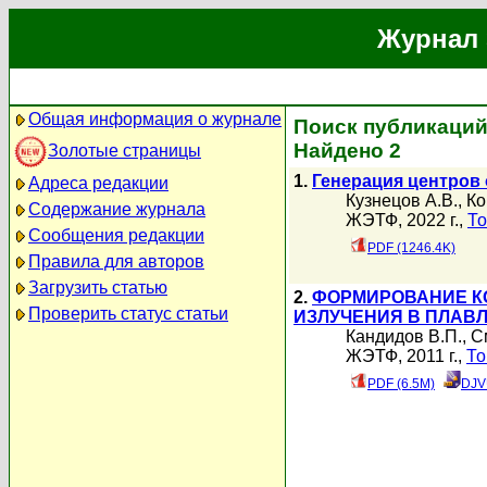
Журнал 
Общая информация о журнале
Поиск публикаций
Найдено 2
Золотые страницы
1.
Генерация центров
Адреса редакции
Кузнецов А.В.
,
Ко
Содержание журнала
ЖЭТФ, 2022 г.,
То
Сообщения редакции
PDF (1246.4K)
Правила для авторов
Загрузить статью
2.
ФОРМИРОВАНИЕ К
Проверить статус статьи
ИЗЛУЧЕНИЯ В ПЛАВ
Кандидов В.П.
,
С
ЖЭТФ, 2011 г.,
То
PDF (6.5M)
DJV