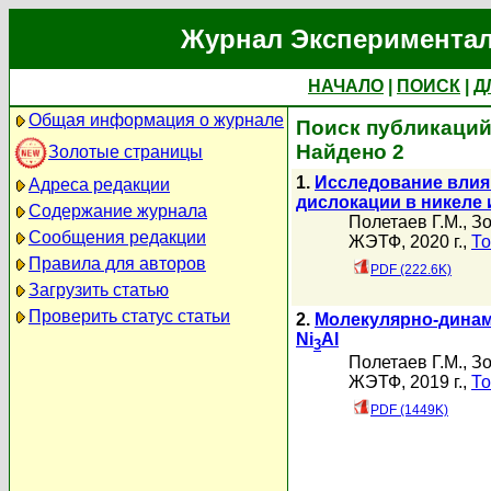
Журнал Экспериментал
НАЧАЛО
|
ПОИСК
|
Д
Общая информация о журнале
Поиск публикаций 
Найдено 2
Золотые страницы
1.
Исследование влия
Адреса редакции
дислокации в никеле
Содержание журнала
Полетаев Г.М.
,
Зо
Сообщения редакции
ЖЭТФ, 2020 г.,
То
Правила для авторов
PDF (222.6K)
Загрузить статью
Проверить статус статьи
2.
Молекулярно-динами
Ni
Al
3
Полетаев Г.М.
,
Зо
ЖЭТФ, 2019 г.,
То
PDF (1449K)