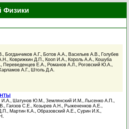
й Физики
В.
,
Богданчиков А.Г.
,
Ботов А.А.
,
Васильев А.В.
,
Голубев
А.Н.
,
Коврижкин Д.П.
,
Кооп И.А.
,
Король А.А.
,
Кошуба
.
,
Переведенцев Е.А.
,
Романов А.Л.
,
Роговский Ю.А.
,
Харламов А.Г.
,
Штоль Д.А.
ЕНТЫ
 И.А.
,
Шатунов Ю.М.
,
Землянский И.М.
,
Лысенко А.П.
,
В.
,
Гаязов С.Е.
,
Козырев А.Н.
,
Рыжененков А.Е.
,
Д.П.
,
Мартин К.А.
,
Образовский А.Е.
,
Сурин И.К.
,
Н.