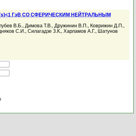
t{s}<1 ГэВ СО СФЕРИЧЕСКИМ НЕЙТРАЛЬНЫМ
лубев В.Б.
,
Димова Т.В.
,
Дружинин В.П.
,
Коврижин Д.П.
,
няков С.И.
,
Силагадзе З.К.
,
Харламов А.Г.
,
Шатунов
е