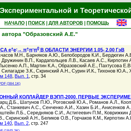
Экспериментальной и Теоретическо
НАЧАЛО
|
ПОИСК
|
ДЛЯ АВТОРОВ
|
ПОМОЩЬ
 автора "Образовский А.Е."
+
-
+
-
0
СА e
e
→ π
π
π
В ОБЛАСТИ ЭНЕРГИИ 1.05- 2.00 ГэВ
часов М.Н.
,
Барняков А.Ю.
,
Белобородов К.И.
,
Бердюгин А.
,
Дружинин В.П.
,
Кардапольцев Л.В.
,
Касаев А.С.
,
Кирпотин 
Лысенко А.П.
,
Мартин К.А.
,
Образовский А.Е.
,
Пахтусова Е.В
,
Силагадзе З.К.
,
Скринский А.Н.
,
Сурин И.К.
,
Тихонов Ю.А.
,
м 148
,
Вып. 1
, стр. 34
PDF (384.1K)
ОННЫЙ КОЛЛАЙДЕР ВЭПП-2000. ПЕРВЫЕ ЭКСПЕРИМ
арц Д.Б.
,
Шатунов П.Ю.
,
Роговский Ю.А.
,
Романов А.Л.
,
Кооп
А.
,
Станкевич А.С.
,
Сенченко А.И.
,
Хазин Б.И.
,
Анисенков А.
штейн Л.Б.
,
Середняков С.И.
,
Астигеевич П.М.
,
Коврижкин 
В.
,
Скринский А.Н.
,
Беликов О.В.
,
Горчаков К.М.
,
Кирпотин А.
м 140
,
Вып. 2
, стр. 247
F (1845.3K)