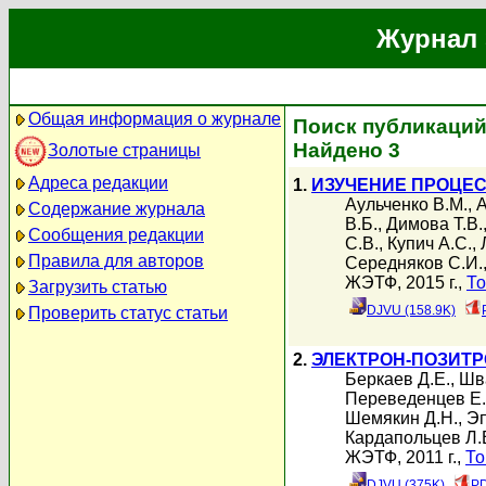
Журнал 
Общая информация о журнале
Поиск публикаций
Найдено 3
Золотые страницы
Адреса редакции
1.
ИЗУЧЕНИЕ ПРОЦЕС
Аульченко В.М.
,
А
Содержание журнала
В.Б.
,
Димова Т.В.
Сообщения редакции
С.В.
,
Купич А.С.
,
Правила для авторов
Середняков С.И.
ЖЭТФ, 2015 г.,
То
Загрузить статью
DJVU (158.9K)
Проверить статус статьи
2.
ЭЛЕКТРОН-ПОЗИТР
Беркаев Д.Е.
,
Шв
Переведенцев Е.
Шемякин Д.Н.
,
Эп
Кардапольцев Л.
ЖЭТФ, 2011 г.,
То
DJVU (375K)
PD