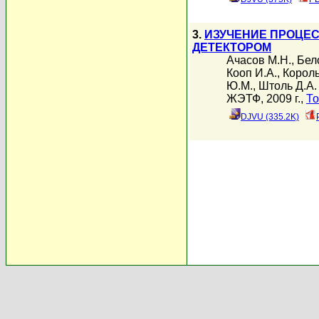
3.
ИЗУЧЕНИЕ ПРОЦЕС
ДЕТЕКТОРОМ
Ачасов М.Н.
,
Бел
Кооп И.А.
,
Король
Ю.М.
,
Штоль Д.А.
ЖЭТФ, 2009 г.,
То
DJVU (335.2K)