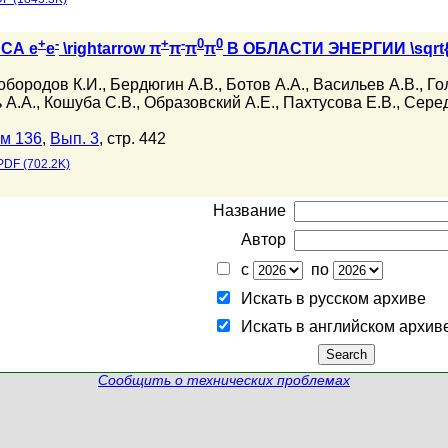
+
-
+
-
0
0
СА e
e
\rightarrow π
π
π
π
В ОБЛАСТИ ЭНЕРГИИ \sqr
обородов К.И.
,
Бердюгин А.В.
,
Ботов А.А.
,
Васильев А.В.
,
Го
 А.А.
,
Кошуба С.В.
,
Образовский А.Е.
,
Пахтусова Е.В.
,
Серед
м 136
,
Вып. 3
, стр. 442
PDF (702.2K)
Название
Автор
с
по
Искать в русском архиве
Искать в английском архив
Сообщить о технических проблемах