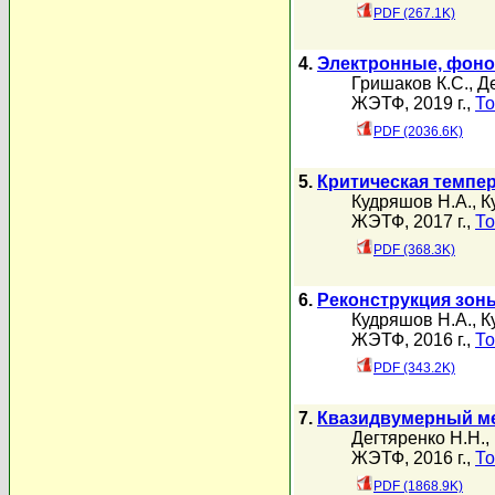
PDF (267.1K)
4.
Электронные, фоно
Гришаков К.С.
,
Д
ЖЭТФ, 2019 г.,
То
PDF (2036.6K)
5.
Критическая темпер
Кудряшов Н.А.
,
К
ЖЭТФ, 2017 г.,
То
PDF (368.3K)
6.
Реконструкция зон
Кудряшов Н.А.
,
К
ЖЭТФ, 2016 г.,
То
PDF (343.2K)
7.
Квазидвумерный ме
Дегтяренко Н.Н.
,
ЖЭТФ, 2016 г.,
То
PDF (1868.9K)