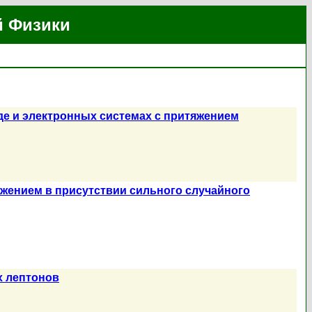
й Физики
е и электронных системах с притяжением
яжением в присутствии сильного случайного
х лептонов