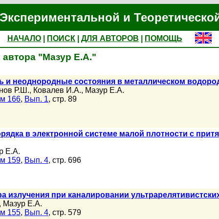
Экспериментальной и Теоретическо
НАЧАЛО
|
ПОИСК
|
ДЛЯ АВТОРОВ
|
ПОМОЩЬ
автора "Мазур Е.А."
 и неоднородные состояния в металлическом водород
нов Р.Ш.
,
Ковалев И.А.
,
Мазур Е.А.
м 166
,
Вып. 1
, стр. 89
рядка в электронной системе малой плотности с прит
р Е.А.
м 159
,
Вып. 4
, стр. 696
ра излучения при каналировании ультрарелятивистски
,
Мазур Е.А.
м 155
,
Вып. 4
, стр. 579