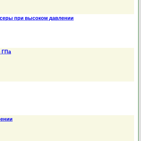
 серы при высоком давлении
 ГПа
лении