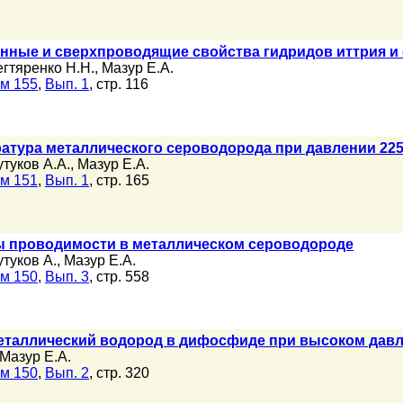
нные и сверхпроводящие свойства гидридов иттрия и
егтяренко Н.Н.
,
Мазур Е.А.
м 155
,
Вып. 1
, стр. 116
атура металлического сероводорода при давлении 225
утуков А.А.
,
Мазур Е.А.
м 151
,
Вып. 1
, стр. 165
ы проводимости в металлическом сероводороде
утуков А.
,
Мазур Е.А.
м 150
,
Вып. 3
, стр. 558
таллический водород в дифосфиде при высоком дав
Мазур Е.А.
м 150
,
Вып. 2
, стр. 320