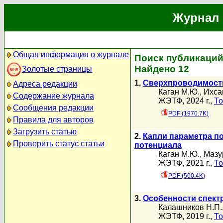
Журнал 
Общая информация о журнале
Поиск публикаций 
Найдено 12
Золотые страницы
1.
Сверхпроводимость
Адреса редакции
Каган М.Ю.
,
Ихса
Содержание журнала
ЖЭТФ, 2024 г.,
То
Сообщения редакции
PDF (1970.7K)
Правила для авторов
Загрузить статью
2.
Капли параметра по
Проверить статус статьи
потенциала
Каган М.Ю.
,
Мазу
ЖЭТФ, 2021 г.,
То
PDF (500.4K)
3.
Особенности спект
Калашников Н.П.
ЖЭТФ, 2019 г.,
То