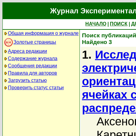
Журнал Экспериментал
НАЧАЛО
|
ПОИСК
|
Д
Общая информация о журнале
Поиск публикаций 
Найдено 3
Золотые страницы
1.
Исслед
Адреса редакции
Содержание журнала
электрич
Сообщения редакции
Правила для авторов
ориентац
Загрузить статью
Проверить статус статьи
ячейках 
распреде
Аксено
Каретн