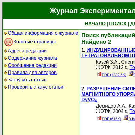
Журнал Экспериментал
НАЧАЛО
|
ПОИСК
|
Д
Общая информация о журнале
Поиск публикаций 
Найдено 2
Золотые страницы
1.
ИНДУЦИРОВАННЫЕ
Адреса редакции
ТЕТРАГОНАЛЬНОМ ШЕ
Содержание журнала
Казей З.А.
,
Снеги
Сообщения редакции
ЖЭТФ, 2012 г.,
То
Правила для авторов
PDF (1282.6K)
Загрузить статью
Проверить статус статьи
2.
РАЗРУШЕНИЕ СИЛ
МАГНИТНОГО УПОРЯ
DyVO
4
Демидов А.А.
,
Ка
ЖЭТФ, 2004 г.,
То
PDF (616K)
DJV