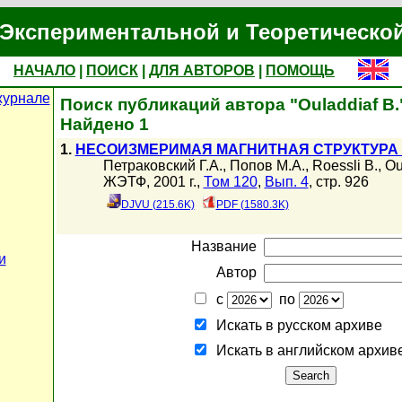
Экспериментальной и Теоретическо
НАЧАЛО
|
ПОИСК
|
ДЛЯ АВТОРОВ
|
ПОМОЩЬ
журнале
Поиск публикаций автора "Ouladdiaf B.
Найдено 1
1.
НЕСОИЗМЕРИМАЯ МАГНИТНАЯ СТРУКТУРА 
Петраковский Г.А.
,
Попов М.А.
,
Roessli B.
,
Ou
ЖЭТФ, 2001 г.,
Том 120
,
Вып. 4
, стр. 926
DJVU (215.6K)
PDF (1580.3K)
Название
и
Автор
с
по
Искать в русском архиве
Искать в английском архив