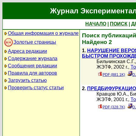
Журнал Экспериментал
НАЧАЛО
|
ПОИСК
|
Д
Общая информация о журнале
Поиск публикаций
Найдено 2
Золотые страницы
1.
НАРУШЕНИЕ ВЕРО
Адреса редакции
БЫСТРОМ ПРОХОЖДЕ
Содержание журнала
Бильчинская С.Г.
Сообщения редакции
ЖЭТФ, 2002 г.,
То
Правила для авторов
PDF (881.1K)
D
Загрузить статью
Проверить статус статьи
2.
ПРЕДБИФУРКАЦИО
Кравцов Ю.А.
,
Би
ЖЭТФ, 2001 г.,
То
PDF (328.7K)
D