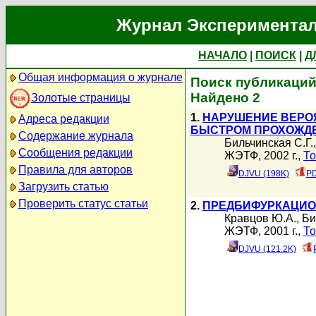
Журнал Экспериментал
НАЧАЛО
|
ПОИСК
|
Д
Общая информация о журнале
Поиск публикаций 
Найдено 2
Золотые страницы
1.
НАРУШЕНИЕ ВЕРО
Адреса редакции
БЫСТРОМ ПРОХОЖДЕ
Содержание журнала
Бильчинская С.Г.
Сообщения редакции
ЖЭТФ, 2002 г.,
То
Правила для авторов
DJVU (198K)
PD
Загрузить статью
Проверить статус статьи
2.
ПРЕДБИФУРКАЦИО
Кравцов Ю.А.
,
Би
ЖЭТФ, 2001 г.,
То
DJVU (121.2K)