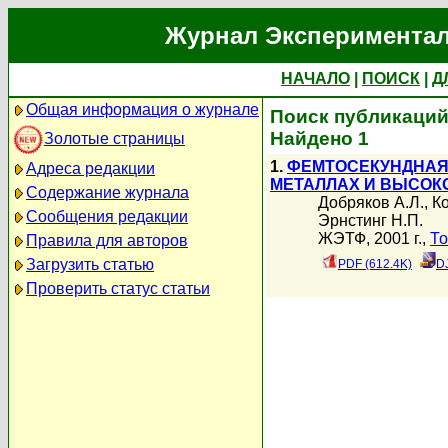
Журнал Экспериментал
НАЧАЛО
|
ПОИСК
|
Д
Общая информация о журнале
Поиск публикаций
Найдено 1
Золотые страницы
1.
ФЕМТОСЕКУНДНАЯ
Адреса редакции
МЕТАЛЛАХ И ВЫСОК
Содержание журнала
Добряков А.Л.
,
К
Сообщения редакции
Эрнстинг Н.П.
ЖЭТФ, 2001 г.,
То
Правила для авторов
Загрузить статью
PDF (612.4K)
D
Проверить статус статьи