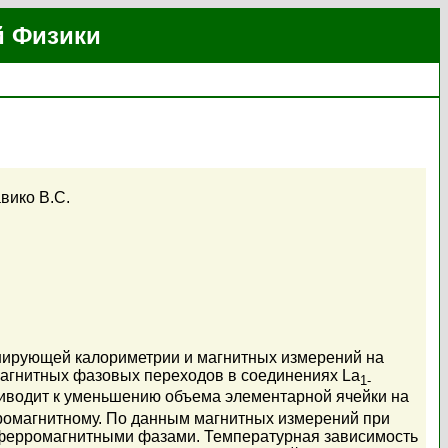
й Физики
вико В.С.
нирующей калориметрии и магнитных измерений на
агнитных фазовых переходов в соединениях La
1-
приводит к уменьшению объема элементарной ячейки на
рромагнитному. По данным магнитных измерений при
ферромагнитными фазами. Температурная зависимость