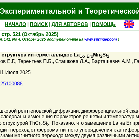
Экспериментальной и Теоретическо
НАЧАЛО
|
ПОИСК
|
ДЛЯ АВТОРОВ
|
ПОМОЩЬ
, стр. 521 (Октябрь 2025)
l. 141, No 4, October 2025 доступен on-line на
www.springer.com
)
 структура интерметаллидов La
Mn
Si
1-x Er
x
2
2
ов Е.Г.
,
Терентьев П.Б.
,
Сташкова Л.А.
,
Барташевич А.М.
,
Га
11 Июля 2025
X25100088
шковой рентгеновской дифракции, дифференциальной ска
сследованы изменения параметров решетки и температур м
о структурой ThCr
Si
. Показано, что замещение La на Er 
2
2
ходит переход от ферромагнитного упорядочения к антифе
знаки магнитного перехода между двумя различными анти