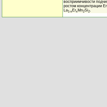
восприимчивости подчи
ростом концентрации Er
La
Er
Mn
Si
.
1-x
x
2
2