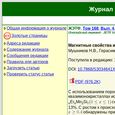
Журнал 
Общая информация о журнале
ЖЭТФ,
Том 168
,
Вып. 4
(Английский перевод - JETP, Vo
Золотые страницы
Адреса редакции
Магнитные свойства и
Содержание журнала
Мушников Н.В.
,
Герасим
Сообщения редакции
Поступила в редакцию: 
Правила для авторов
Загрузить статью
DOI:
10.7868/S3034641
Проверить статус статьи
PDF (976.2K)
С использованием поро
квазимонокристаллах и
Er
Mn
Si
с
x
x
2
13%. С ростом x проис
обнаружены при