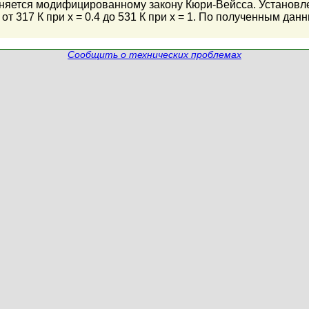
няется модифицированному закону Кюри-Вейсса. Установле
 от 317 К при x = 0.4 до 531 К при x = 1. По полученным 
Сообщить о технических проблемах