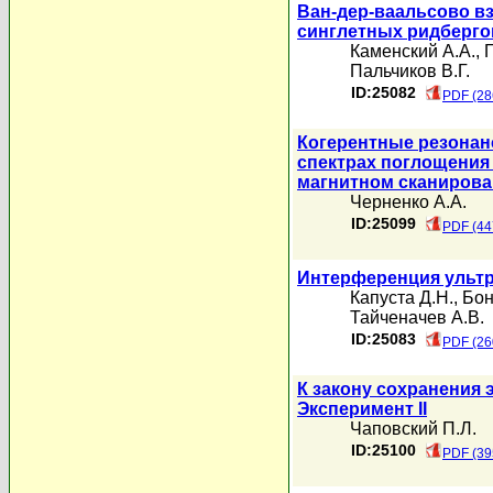
Ван-дер-ваальсово в
синглетных ридберго
Каменский А.А.
,
Г
Пальчиков В.Г.
ID:25082
PDF (28
Когерентные резонан
спектрах поглощения
магнитном сканирова
Черненко А.А.
ID:25099
PDF (44
Интерференция ульт
Капуста Д.Н.
,
Бон
Тайченачев А.В.
ID:25083
PDF (26
К закону сохранения
Эксперимент II
Чаповский П.Л.
ID:25100
PDF (39