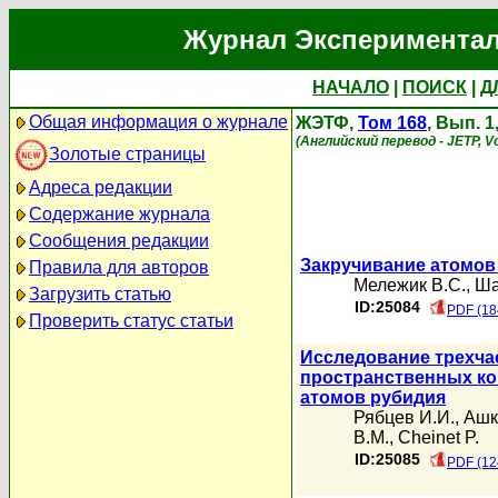
Журнал Экспериментал
НАЧАЛО
|
ПОИСК
|
Д
Общая информация о журнале
ЖЭТФ,
Том 168
, Вып. 
(Английский перевод - JETP, Vo
Золотые страницы
Адреса редакции
Содержание журнала
Сообщения редакции
Закручивание атомо
Правила для авторов
Мележик В.С.
,
Ша
Загрузить статью
ID:25084
PDF (18
Проверить статус статьи
Исследование трехча
пространственных ко
атомов рубидия
Рябцев И.И.
,
Ашк
В.М.
,
Cheinet P.
ID:25085
PDF (12