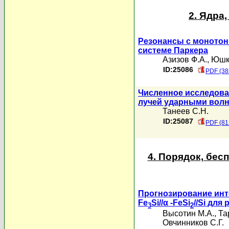
2. Ядра
Резонансы с моното
системе Паркера
Азизов Ф.А.
,
Юшк
ID:25086
PDF (38
Численное исследова
лучей ударными волн
Танеев С.Н.
ID:25087
PDF (81
4. Порядок, бе
Прогнозирование инт
Fe
Si//α -FeSi
//Si дл
3
2
Высотин М.А.
,
Та
Овчинников С.Г.