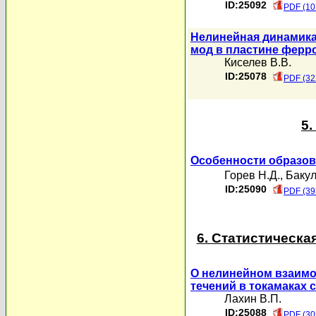
ID:25092
PDF (10
Нелинейная динамика
мод в пластине ферр
Киселев В.В.
ID:25078
PDF (32
5
Особенности образова
Горев Н.Д.
,
Бакул
ID:25090
PDF (39
6. Статистическа
О нелинейном взаимо
течений в токамаках
Лахин В.П.
ID:25088
PDF (30