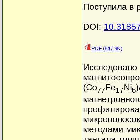
Поступила в 
DOI:
10.3185
PDF (847.9K)
Исследовано
магнитосопро
(Co
Fe
Ni
)
77
17
6
магнетронног
профилирова
микрополосок
методами ми
тантала толщ