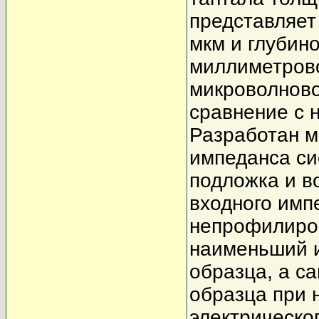
представляет
мкм и глубино
миллиметрово
микроволново
сравнение с
Разработан м
импеданса си
подложка и в
входного имп
непрофилиров
наименьший 
образца, а с
образца при 
электрическо