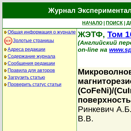
Журнал Экспериментал
НАЧАЛО
|
ПОИСК
|
Д
Общая информация о журнале
ЖЭТФ,
Том 1
Золотые страницы
(Английский пере
on-line на
www.sp
Адреса редакции
Содержание журнала
Сообщения редакции
Микроволнов
Правила для авторов
Загрузить статью
магниторези
Проверить статус статьи
(CoFeNi)/(Cu
поверхност
Ринкевич А.Б
В.В.