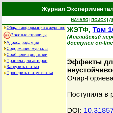
Журнал Экспериментал
НАЧАЛО
|
ПОИСК
|
Д
Общая информация о журнале
ЖЭТФ,
Том 1
Золотые страницы
(Английский пере
доступен on-lin
Адреса редакции
Содержание журнала
Сообщения редакции
Эффекты дли
Правила для авторов
Загрузить статью
неустойчиво
Проверить статус статьи
Очир-Горяева
Поступила в 
DOI:
10.3185