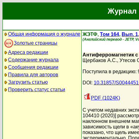
Журнал 
Общая информация о журнале
ЖЭТФ,
Том 164
,
Вып. 1
(Английский перевод - JETP, Vol
Золотые страницы
Адреса редакции
Антиферромагнетик с 
Содержание журнала
Щербаков А.С.
,
Утесов 
Сообщения редакции
Поступила в редакцию: 
Правила для авторов
Загрузить статью
DOI:
10.31857/S004445
Проверить статус статьи
PDF (1024K)
С учетом недавних экспе
104410 (2020)] рассмот
наклонном внешнем маг
зависимость щели в «а
показано, что щель име
экспериментально. Попе