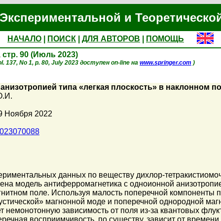
Экспериментальной и Теоретическо
НАЧАЛО
|
ПОИСК
|
ДЛЯ АВТОРОВ
|
ПОМОЩЬ
, стр. 90 (Июль 2023)
. 137, No 1, p. 80, July 2023 доступен on-line на
www.springer.com
)
анизотропией типа «легкая плоскость» в наклонном п
О.И.
9 Ноября 2022
1023070088
риментальных данных по веществу дихлор-тетракистиомочеви
рена модель антиферромагнетика с одноионной анизотропие
нитном поле. Используя малость поперечной компоненты 
кустической» магнонной моде и поперечной однородной маг
ет немонотонную зависимость от поля из-за квантовых флук
речная восприимчивость, по существу, зависит от времени 