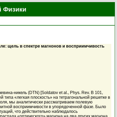
й Физики
оле: щель в спектре магнонов и восприимчивость
на-никель (DTN) [Soldatov et al., Phys. Rev. B 101,
й типа «легкая плоскость» на тетрагональной решетке в
поля, мы аналитически рассматриваем полевую
нитной восприимчивости в упорядоченной фазе. Было
туаций, что действительно наблюдалось
распада «оптического» магнона на два других магнона.