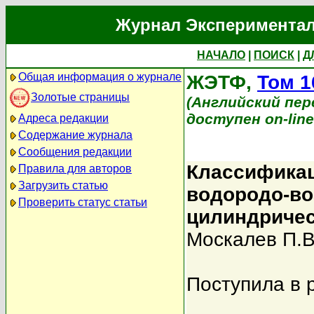
Журнал Экспериментал
НАЧАЛО
|
ПОИСК
|
Д
Общая информация о журнале
ЖЭТФ,
Том 1
Золотые страницы
(Английский перев
доступен on-lin
Адреса редакции
Содержание журнала
Сообщения редакции
Классификац
Правила для авторов
Загрузить статью
водородо-во
Проверить статус статьи
цилиндричес
Москалев П.В
Поступила в 