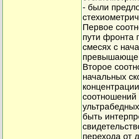
- были предл
стехиометрич
Первое соотн
пути фронта 
смесях с нач
превышающей 
Второе соотн
начальных ск
концентрации
соотношений 
ультрабедных
быть интерпр
свидетельств
перехода от 