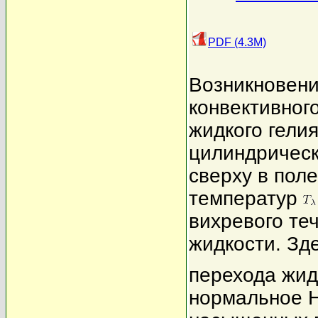
PDF (4.3M)
Возникновени
конвективног
жидкого гелия
цилиндрическ
сверху в пол
температур
вихревого те
жидкости. Зд
перехода жи
нормальное H