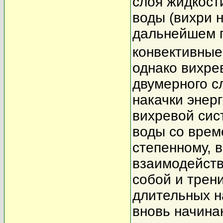
слоя жидкост
воды (вихри 
дальнейшем п
конвективные
однако вихре
двумерного сл
накачки энер
вихревой сис
воды со време
степенному, 
взаимодейст
собой и трени
длительных н
вновь начин