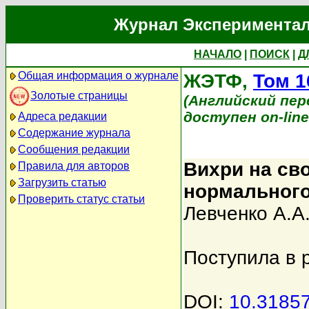
Журнал Экспериментал
НАЧАЛО
|
ПОИСК
|
Д
Общая информация о журнале
ЖЭТФ,
Том 1
Золотые страницы
(Английский перев
доступен on-lin
Адреса редакции
Содержание журнала
Сообщения редакции
Вихри на св
Правила для авторов
Загрузить статью
нормального
Проверить статус статьи
Левченко А.А
Поступила в 
DOI:
10.3185