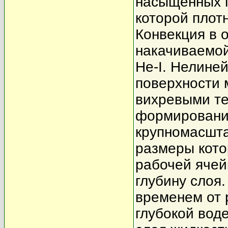
насыщенных 
которой плот
Конвекция в 
накачиваемой
He-I. Нелине
поверхности 
вихревыми те
формированию
крупномасшта
размеры кото
рабочей ячей
глубину слоя.
временем от 
глубокой вод