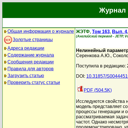
Журнал 
Общая информация о журнале
ЖЭТФ,
Том 163
,
Вып. 4
(Английский перевод - JETP, Vol
Золотые страницы
Адреса редакции
Нелинейный параметр
Содержание журнала
Серенкова А.Ю.
,
Соколо
Сообщения редакции
Поступила в редакцию: 
Правила для авторов
Загрузить статью
DOI:
10.31857/S004445
Проверить статус статьи
PDF (504.5K)
Исследуются свойства 
модель представляет с
процессы генерации и 
рассматриваемая задача
частот. Однако несмотря
продемонстрировано, чт