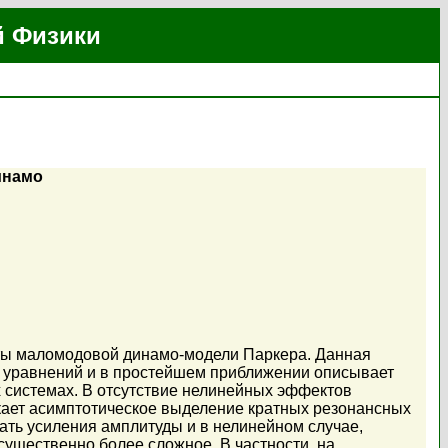
й Физики
инамо
оты маломодовой динамо-модели Паркера. Данная
 уравнений и в простейшем приближении описывает
 системах. В отсутствие нелинейных эффектов
скает асимптотическое выделение кратных резонансных
идать усиления амплитуды и в нелинейном случае,
ущественно более сложное. В частности, на