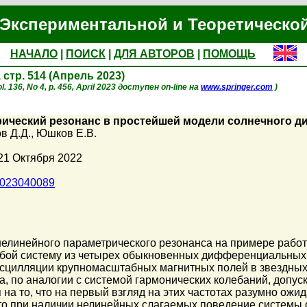
Экспериментальной и Теоретическо
НАЧАЛО
|
ПОИСК
|
ДЛЯ АВТОРОВ
|
ПОМОЩЬ
, стр. 514 (Апрель 2023)
. 136, No 4, p. 456, April 2023 доступен on-line на
www.springer.com
)
ический резонанс в простейшей модели солнечного д
в Д.Д.
,
Юшков Е.В.
21 Октября 2022
1023040089
нелинейного параметрического резонанса на примере раб
обой систему из четырех обыкновенных дифференциальных
осцилляции крупномасштабных магнитных полей в звездных
, по аналогии с системой гармонических колебаний, допу
 на то, что на первый взгляд на этих частотах разумно ож
о при наличии нелинейных слагаемых поведение системы с