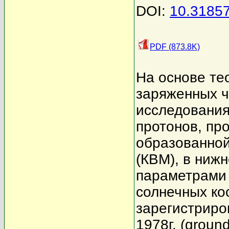
DOI:
10.3185
PDF (873.8K)
На основе те
заряженных ч
исследования
протонов, пр
образованно
(КВМ), в ниж
параметрами 
солнечных ко
зарегистриро
1978г. (groun