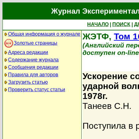
Журнал Экспериментал
НАЧАЛО
|
ПОИСК
|
Д
Общая информация о журнале
ЖЭТФ,
Том 1
Золотые страницы
(Английский перев
доступен on-lin
Адреса редакции
Содержание журнала
Сообщения редакции
Ускорение с
Правила для авторов
Загрузить статью
ударной вол
Проверить статус статьи
1978г.
Танеев С.Н.
Поступила в 