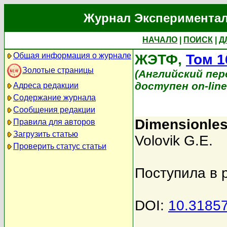
Журнал Экспериментал
НАЧАЛО
|
ПОИСК
|
Д
Общая информация о журнале
ЖЭТФ,
Том 1
Золотые страницы
(Английский перев
доступен on-lin
Адреса редакции
Содержание журнала
Сообщения редакции
Dimensionles
Правила для авторов
Загрузить статью
Volovik G.E.
Проверить статус статьи
Поступила в 
DOI:
10.3185